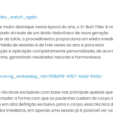
deo_watch_again
e muito destaque nessa época do ano, o D-Butt Filler é n
izado através de um ácido hialurônico de nova geração
x da ILIKIA, o procedimento proporciona um efeito imedi
édia de sessões é de três vezes ao ano e para este
ção e aplicação completamente personalizada, de acor
te, garantindo resultados naturais e harmoniosos.
urce=ig_embed&ig_rid=ff08ef18-4f87-4e2d-840a-
técnicas exclusivas com base nas principais queixas que
 mudar a forma com que os pacientes cuidam do corpo 
 em alta definição exclusivo para o corpo, essa técnica d
dos imediatos, em apenas uma sessão já é possível ver os