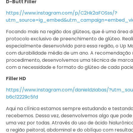
D-Butt Filler
https://www.instagram.com/p/C2Hk2aFOSss/?
utm_source=ig_embed&utm_campaign=embed_vi
Focando mais na região dos glúteos, que é uma área d
protocolo exclusivo de preenchimento de glúteo. Real
especialmente desenvolvido para essa região, o Up Ma
com durabilidade média de um ano. A recomendação m
procedimento, desenvolvemos uma técnica de marca
com a necessidade e formato do glúteo de cada pacien
Filler HD
https://www.instagram.com/danieldziabas/?utm_so
b6c12229c5fd
Aqui na clínica estamos sempre estudando e testando 
recebemos. Dessa vez, desenvolvemos algo que pode
uma vez por todas. Através do uso de ácido hialurônico
a região peitoral, abdominal e do oblíquo com resulta