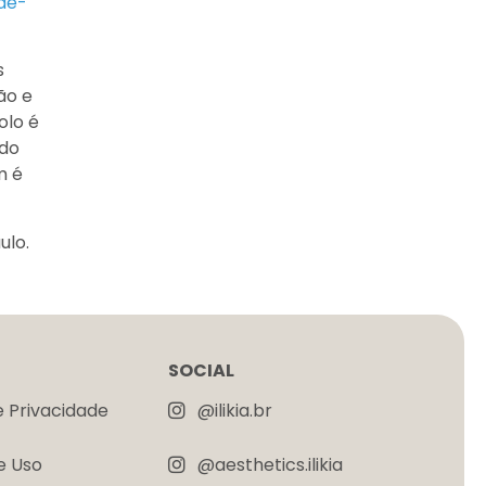
ae-
s
ão e
olo é
ndo
m é
ulo.
SOCIAL
e Privacidade
@ilikia.br
e Uso
@aesthetics.ilikia