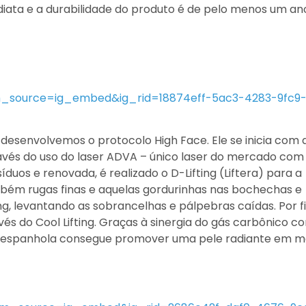
diata e a durabilidade do produto é de pelo menos um an
m_source=ig_embed&ig_rid=18874eff-5ac3-4283-9fc9
esenvolvemos o protocolo High Face. Ele se inicia com 
avés do uso do laser ADVA – único laser do mercado com
íduos e renovada, é realizado o D-Lifting (Liftera) para a
mbém rugas finas e aquelas gordurinhas nas bochechas e
ing, levantando as sobrancelhas e pálpebras caídas. Por f
vés do Cool Lifting. Graças à sinergia do gás carbônico c
a espanhola consegue promover uma pele radiante em 