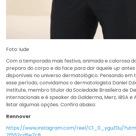
Foto: Iude
Com a temporada mais festiva, animada e calorosa do
preparo do corpo e da face para dar aquele
up
antes
disponíveis no universo dermatológico. Pensando em t
esse período, convidamos o dermatologista Daniel Dz
Institute, membro titular da Sociedade Brasileira de 
internacionais e é speaker da Galderma, Merz, IBSA 
listar algumas opções. Confira abaixo:
Rennover
https://www.instagram.com/reel/C1_0_yguZ0u/?u
7f552cd5e7c8