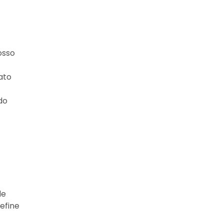
osso
ato
do
de
efine