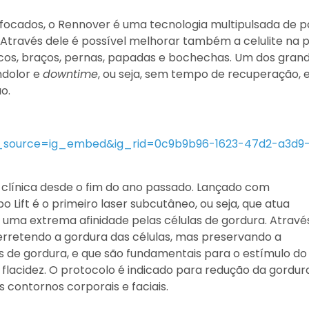
focados, o Rennover é uma tecnologia multipulsada de 
. Através dele é possível melhorar também a celulite na p
cos, braços, pernas, papadas e bochechas. Um dos gran
ndolor e
downtime
, ou seja, sem tempo de recuperação, 
o.
m_source=ig_embed&ig_rid=0c9b9b96-1623-47d2-a3d9
 clínica desde o fim do ano passado. Lançado com
o Lift é o primeiro laser subcutâneo, ou seja, que atua
uma extrema afinidade pelas células de gordura. Através
erretendo a gordura das células, mas preservando a
s de gordura, e que são fundamentais para o estímulo do
 flacidez. O protocolo é indicado para redução da gordur
 contornos corporais e faciais.