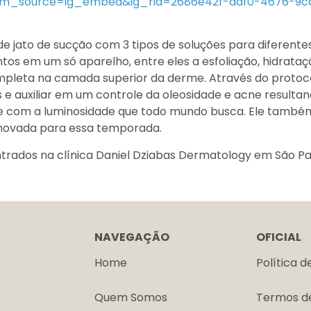
tm_source=ig_embed&ig_rid=2686e42f-daf0-4676-9c
e jato de sucção com 3 tipos de soluções para diferente
tos em um só aparelho, entre eles a esfoliação, hidrataç
pleta na camada superior da derme. Através do protoc
 e auxiliar em um controle da oleosidade e acne resulta
 e com a luminosidade que todo mundo busca. Ele també
renovada para essa temporada.
rados na clínica Daniel Dziabas Dermatology em São Pa
NAVEGAÇÃO
OFICIAL
Home
Política d
Quem Somos
Termos d