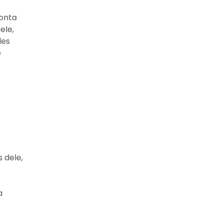
ponta
ele,
des
e
-
 dele,
a