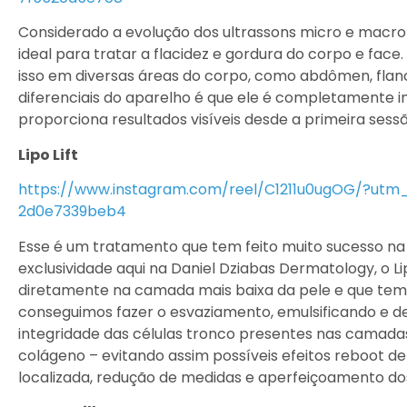
Considerado a evolução dos ultrassons micro e macro
ideal para tratar a flacidez e gordura do corpo e face
isso em diversas áreas do corpo, como abdômen, flan
diferenciais do aparelho é que ele é completamente i
proporciona resultados visíveis desde a primeira sessã
Lipo Lift
https://www.instagram.com/reel/C1211u0ugOG/?ut
2d0e7339beb4
Esse é um tratamento que tem feito muito sucesso na
exclusividade aqui na Daniel Dziabas Dermatology, o Lip
diretamente na camada mais baixa da pele e que tem 
conseguimos fazer o esvaziamento, emulsificando e d
integridade das células tronco presentes nas camada
colágeno – evitando assim possíveis efeitos reboot de
localizada, redução de medidas e aperfeiçoamento dos